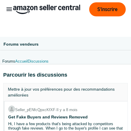
S'inscrire
Forums vendeurs
Forums
Accueil
Discussions
Français
Parcourir les discussions
- BE
ederlands
Mettre à jour vos
préférences
pour des recommandations
 BE
améliorées
English
Seller_pENfcQpxcKfXF
∙
Il y a 8 mois
- GB
Get Fake Buyers and Reviews Removed
Hi, I have a few products that's being attacked by competitors
through fake reviews. When I go to the buyer's profile I can see that