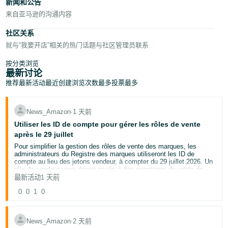
新闻和公告
来自亚马逊的沟通内容
社区关系
就与“我要开店”相关的热门话题与社区管理员联系
按分类浏览
最新讨论
推荐
最新活动
最近创建
浏览次数最多
投票最多
News_Amazon
∙
1 天前
Utiliser les ID de compte pour gérer les rôles de vente
après le 29 juillet
Pour simplifier la gestion des rôles de vente des marques, les
administrateurs du Registre des marques utiliseront les ID de
compte au lieu des jetons vendeur, à compter du 29 juillet 2026. Un
rôle de vendeur vous donne accès à des avantages de vente de
marque qui peuvent améliorer vos offres et augmenter vos ventes,
最新活动
1 天前
tels que le contenu A+, les sites de vente et Vine.
0
0
1
0
Ce que vous devez savoir :
Ce changement vous concerne si vous êtes un
administrateur du Registre des marques, si vous disposez
d'un rôle de vente attribué ou si vous souhaitez un rôle de
News_Amazon
∙
2 天前
vente pour accéder aux avantages de vente de marque.