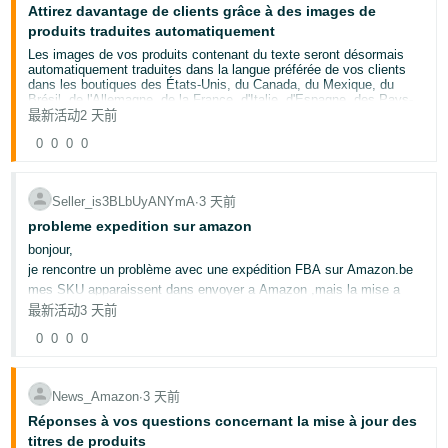
Attirez davantage de clients grâce à des images de
Les administrateurs du Registre des marques utilisent l'ID de
compte pour attribuer ou modifier des rôles de vente.
produits traduites automatiquement
Les ID de compte fournissent un identifiant unique pour le
Les images de vos produits contenant du texte seront désormais
monde entier afin que les administrateurs de marque n'aient
automatiquement traduites dans la langue préférée de vos clients
pas à gérer plusieurs jetons vendeur.
dans les boutiques des États-Unis, du Canada, du Mexique, du
Brésil, de l'Allemagne, de la France, d'Italie, d'Espagne, des Pays-
Bas, de la Belgique, de la Pologne, de l'Irlande, de la Suède et du
最新活动
2 天前
Propriétaires du compte : Pour trouver votre ID de compte :
Royaume-Uni.
0
0
0
0
Cliquez sur l'icône d'engrenage en haut de la page.
Les images traduites sont visibles sur la page détaillée du produit et
Sélectionnez
Paramètres.
dans le Gestionnaire d'images. Ces traductions utilisent
Sélectionnez
Gérer les comptes.
l'intelligence artificielle avec des protections de qualité avant de les
publier. Cela s'applique à tous les vendeurs disposant de produits
Seller_is3BLbUyANYmA
∙
3 天前
non multimédia dans ces boutiques. Votre image principale ne sera
Pour trouver votre titulaire de compte :
pas traduite.
probleme expedition sur amazon
Retour aux
autorisations utilisateur
.
La traduction automatique du texte dans les images permet aux
bonjour,
Recherchez l'utilisateur affiché en tant que « Propriétaire »
clients de consulter les informations produit dans la langue de leur
je rencontre un problème avec une expédition FBA sur Amazon.be
sous « Rôle du compte ».
choix, ce qui peut réduire les retours et augmenter les ventes. Les
Si
les autorisations utilisateur
ne sont pas disponibles,
éléments de votre marque, les spécifications de vos produits et la
mes SKU apparaissent dans envoyer a Amazon ,mais la mise a
contactez l'administrateur de votre compte Seller Central et
qualité visuelle sont conservés pendant la traduction.
jour du propriétaire de l'étiquette et de la préparation échoue.
最新活动
3 天前
demandez l'accès.
Si vos images ne sont pas dans la langue du client (par exemple,
De plus la page Gérer le stock Amazon sur Amazon.be affiche l'url
0
0
0
0
pas en allemand dans la boutique en Allemagne), nous les
demandé n'existe pas .
identifions et les remplaçons par des versions traduites. Aux États-
mon compte vendeur est européen et les produits sont bien
Pour plus d’informations, accédez à la section
Rôles de vendeur du
Unis, au Canada, en Allemagne, en Espagne et en Belgique, nous
configurés en expédié par Amazon.
Registre des marques
.
créons des versions traduites pour les préférences linguistiques des
pouvez vous vérifier la liaison FBA de mon compte Amazon.be et
News_Amazon
∙
3 天前
clients (par exemple, en espagnol pour les États-Unis ou en
débloquer les SKU concernes
français au Canada). Votre image d'origine dans la langue principale
Réponses à vos questions concernant la mise à jour des
de la boutique ne sera pas modifiée.
titres de produits