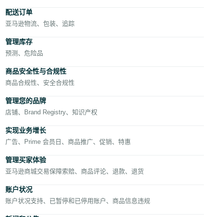
English
- GB
配送订单
亚马逊物流、包装、追踪
管理库存
预测、危险品
中
商品安全性与合规性
文
商品合规性、安全合规性
登
管理您的品牌
录
店铺、Brand Registry、知识产权
‎注
实现业务增长
册
广告、Prime 会员日、商品推广、促销、特惠
管理买家体验
亚马逊商城交易保障索赔、商品评论、退款、退货
账户状况
账户状况支持、已暂停和已停用账户、商品信息违规