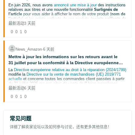
Si vous souhaitez remplacer une image traduite, chargez vos
propres images dans la langue appropriée. Ceci supprime
En juin 2026, nous avons
annoncé une mise à jour
des instructions
automatiquement nos versions traduites de la page détaillée du
relatives aux titres et une nouvelle fonctionnalité
Surlignés de
produit.
l'article
pour vous aider à afficher le nom de votre produit (
nom de
l'article
) et les points saillants de vos produits (
points saillants de
Pour en savoir plus, rendez-vous sur la page
Localisation d'image
.
l'article
) en toute transparence. Depuis lors, vous avez mis à jour
最新活动
3 天前
plus de 984 millions de titres de produits.
0
0
1
0
Vous trouverez ci-dessous des réponses à certaines des questions
les plus fréquentes que nous avons reçues à propos de cette mise
à jour :
En quoi cette mise à jour affecte-t-elle la recherche de
News_Amazon
∙
6 天前
mes produits dans les sites de vente Amazon ?
Mettre à jour les informations sur les retours avant le
Votre recherche et votre visibilité sont inchangées.
Le nom
31 juillet pour la conformité à la Directive européenne
de l'article
et les
points saillants de l'article
sont utilisés
pour la recherche et l'un n'est pas hiérarchisé par rapport à
relative au droit à la réparation
La
Directive européenne relative au droit à la réparation (2024/1799)
l'autre.
modifie la
Directive sur la vente de marchandises (UE) 2019/771
actuelle
Dois-je mettre à jour mes mises en vente avant
et concerne toutes les commandes client passées à partir
du 31 juillet 2026 sur nos sites de vente de l'Union européenne.
qu'Amazon recommande des modifications ?
最新活动
6 天前
Selon la
Non. Vous pouvez mettre à jour vos mises en vente à tout
Directive sur la vente de marchandises actuelle
, les
consommateurs peuvent avoir droit à une réparation ou à un
moment. Le
27 juillet 2026,
nous avons commencé à faire
0
0
1
0
remplacement pour des marchandises non conformes (par exemple
des recommandations sur les mises en vente non
les marchandises défectueuses ou non conformes à la description),
conformes, en utilisant vos titres de produits existants. Ces
sauf si la réparation ou le remplacement sont impossibles ou ont un
modifications interviendront tout au long de l'année 2026 et
coût disproportionné.
vos mises en vente resteront actives, modifiables et
consultables, même si elles n'ont pas encore été mises à
Voici les modifications à compter du 31 juillet :
常见问题
jour. Les propriétaires de la marque disposent d'un délai de
Informer les clients :
Avant de sélectionner un recours
14 jours avant la mise en œuvre de ces modifications pour
详细了解卖家论坛以及如何参与讨论，还有更多其他信息！
(réparation ou remplacement), l'acheteur doit être informé de
vérifier, modifier et approuver les modifications générées par
son droit de choisir entre la réparation et le remplacement, et
l'intelligence artificielle dans l'
outil Vérifier les modifications