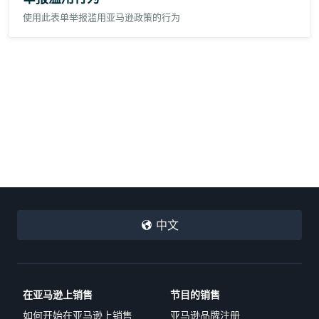
produit. Ces caractères seront divisés entre le
nom de
consultez la
Directive européenne relative au droit à la réparation
.
l'article
(75 caractères) et les
points saillants de l'article
使用此表单举报滥用亚马逊政策的行为
(125 caractères). Selon nos
meilleures pratiques
, nous vous
recommandons de conserver le nom de votre marque dans le
nom de l'article
. Tous les autres détails importants peuvent
être distribués dans les deux champs.
Dois-je ajouter des attributs variés dans le nom de
l'article ou dans les points saillants de l'article ?
Nous vous recommandons d'inclure les attributs variants les
plus importants dans le
nom de l'article
. Si la limite de 75
caractères vous empêche d'inclure tous les attributs dans le
nom de l'article, vous pouvez y conserver les attributs les
plus importants et déplacer les autres vers les
points
saillants de l'article
.
Merci de votre partenariat et de veiller à ce que les clients aient les
informations dont ils ont besoin pour acheter vos produits en toute
confiance.
中文
在亚马逊上销售
节目的销售
如何开始在亚马逊上销售
亚马逊品牌注册