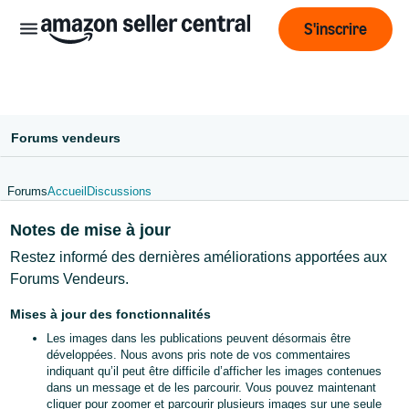
S'inscrire
Forums vendeurs
Forums
Accueil
Discussions
Français
Notes de mise à jour
- BE
Restez informé des dernières améliorations apportées aux
ederlands
Forums Vendeurs.
 BE
Mises à jour des fonctionnalités
English
Les images dans les publications peuvent désormais être
- GB
développées. Nous avons pris note de vos commentaires
indiquant qu’il peut être difficile d’afficher les images contenues
dans un message et de les parcourir. Vous pouvez maintenant
cliquer pour zoomer et parcourir plusieurs images sur une seule