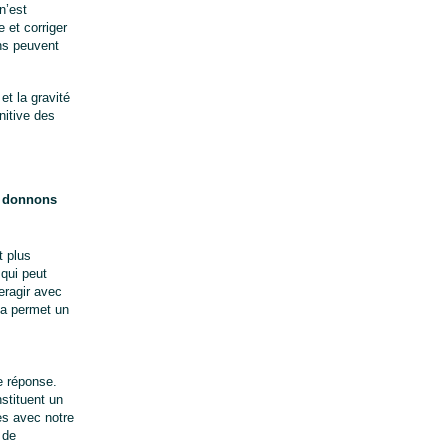
’est 
et corriger 
s peuvent 
t la gravité 
itive des 
s donnons
 plus 
qui peut 
ragir avec 
a permet un 
 réponse. 
tituent un 
es avec notre 
de 