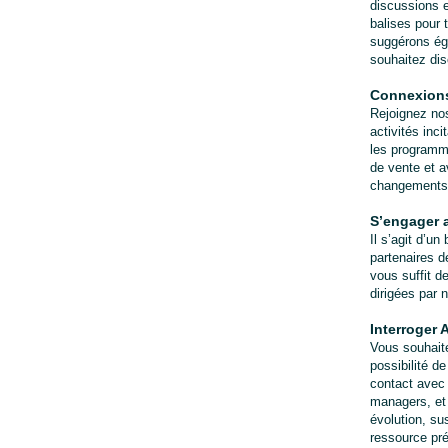
discussions e
balises pour 
suggérons éga
souhaitez dis
Connexion
Rejoignez nos
activités inc
les programme
de vente et a
changements 
S’engager 
Il s’agit d’un
partenaires d
vous suffit d
dirigées par
Interroger
Vous souhaite
possibilité d
contact avec 
managers, et 
évolution, su
ressource pré