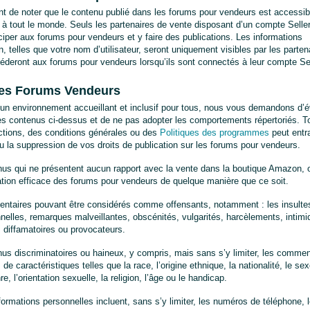
ant de noter que le contenu publié dans les forums pour vendeurs est accessibl
à tout le monde. Seuls les partenaires de vente disposant d’un compte Seller 
ciper aux forums pour vendeurs et y faire des publications. Les informations 
on, telles que votre nom d’utilisateur, seront uniquement visibles par les partena
éderont aux forums pour vendeurs lorsqu’ils sont connectés à leur compte Sel
es Forums Vendeurs
 un environnement accueillant et inclusif pour tous, nous vous demandons d’évi
es contenus ci-dessus et de ne pas adopter les comportements répertoriés. Tou
ctions, des conditions générales ou des 
Politiques des programmes
 peut entra
 la suppression de vos droits de publication sur les forums pour vendeurs.
us qui ne présentent aucun rapport avec la vente dans la boutique Amazon, 
isation efficace des forums pour vendeurs de quelque manière que ce soit.
taires pouvant être considérés comme offensants, notamment : les insulte
nelles, remarques malveillantes, obscénités, vulgarités, harcèlements, intimi
 diffamatoires ou provocateurs.
us discriminatoires ou haineux, y compris, mais sans s’y limiter, les commen
de caractéristiques telles que la race, l’origine ethnique, la nationalité, le sexe
e, l’orientation sexuelle, la religion, l’âge ou le handicap.
formations personnelles incluent, sans s’y limiter, les numéros de téléphone,