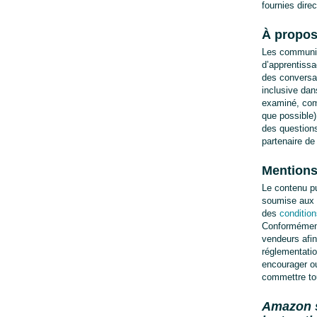
fournies dire
À propo
Les community
d’apprentissa
des conversat
inclusive da
examiné, comm
que possible)
des question
partenaire de
Mentions
Le contenu pu
soumise aux c
des 
condition
Conformémen
vendeurs afin
réglementatio
encourager ou
commettre tou
Amazon se