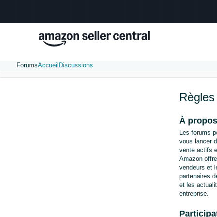
Forums
Accueil
Discussions
Règles
À propo
Les forums p
vous lancer d
vente actifs 
Amazon offren
vendeurs et l
partenaires d
et les actual
entreprise.
Particip