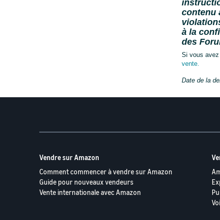
instruct
contenu à
violation
à la conf
des Foru
Si vous avez
vente.
Date de la de
Vendre sur Amazon
Ve
Comment commencer à vendre sur Amazon
Am
Guide pour nouveaux vendeurs
Ex
Vente internationale avec Amazon
Pu
Vo