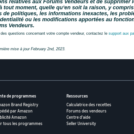
ions relatives aux Forums Vendeurs et de supprimer l
 tout moment, quelle qu’en soit la raison, y compris
s de politiques, les informations inexactes, les prob
identialité ou les modifications apportées au foncti
ms Vendeurs.
 des questions concernant votre compte vendeur, contactez le 
support aux pa
rnière mise à jour
February 2nd, 2023.
nte de programmes
Ressources
azon Brand Registry
Calculatrice des recettes
pédié par Amazon
Forums des vendeurs
blicité Amazon
Centre d'aide
ir tous les programmes
Seller University