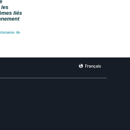
e
 les
lèmes liés
onnement
rtenaires de 
Français