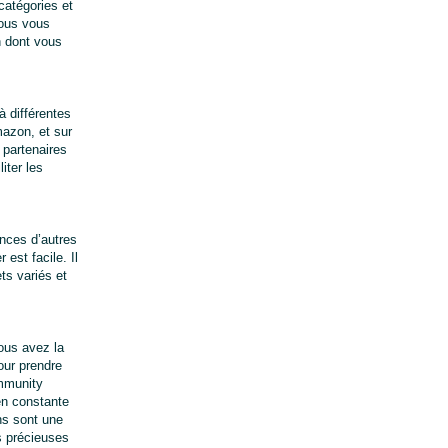
atégories et 
ous vous 
 dont vous 
différentes 
azon, et sur 
partenaires 
ter les 
nces d’autres 
st facile. Il 
s variés et 
us avez la 
ur prendre 
mmunity 
n constante 
s sont une 
 précieuses 