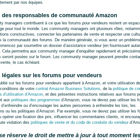
ctement par nos équipes.
s des responsables de communauté Amazon
 managers contribuent à ce que les forums pour vendeurs restent un espace 
ge pour tout le monde. Les community managers ont plusieurs rôles, notamment
ions constructives, connecter les partenaires de vente et respecter une cultur
ns la communauté des forums. De manière générale, si vous avez un problème 
encez par soumettre un dossier d’assistance vendeur (en fournissant autant
. Cela permettra aux community manager d’enquêter rapidement et précisémen
s seront posées sur le forum. Les community manager peuvent prendre contac
 vente, le cas échéant.
 légales sur les forums pour vendeurs
blié sur les forums pour vendeurs appartient à Amazon, et votre utilisation de
onditions de votre 
contrat Amazon Business Solutions
, de la 
politique de con
s d’utilisation d’Amazon
, et des présentes instructions relatives aux forums p
t aux 
politiques des programmes
 d’Amazon, vous ne devez pas utiliser les f
 d’enfreindre ou d’encourager les autres personnes à enfreindre les lois, les 
ns ou les politiques d’Amazon. Par exemple, vous ne devez pas utiliser les f
 opérer une fixation des prix, influencer les commentaires clients, ni encourag
te violation des 
politiques de vente et du code de conduite du vendeur
 d’Am
 réserve le droit de mettre à jour à tout moment le