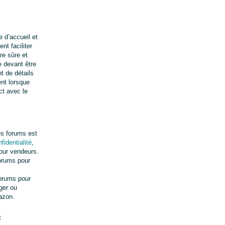
d’accueil et 
 faciliter 
e sûre et 
devant être 
 de détails 
t lorsque 
t avec le 
s forums est 
fidentialité
, 
our vendeurs. 
orums pour 
orums pour 
er ou 
azon.
s