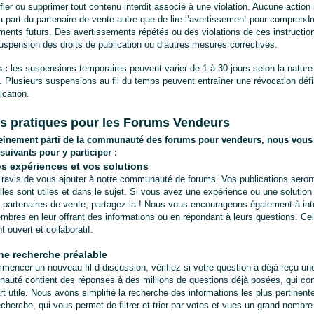
ier ou supprimer tout contenu interdit associé à une violation. Aucune action n
a part du partenaire de vente autre que de lire l’avertissement pour comprendre 
ents futurs. Des avertissements répétés ou des violations de ces instruction
suspension des droits de publication ou d’autres mesures correctives.
 :
 les suspensions temporaires peuvent varier de 1 à 30 jours selon la nature e
on. Plusieurs suspensions au fil du temps peuvent entraîner une révocation défin
ication.
es pratiques pour les Forums Vendeurs
pleinement parti de la communauté des forums pour vendeurs, nous vou
suivants pour y participer :
s expériences et vos solutions
ravis de vous ajouter à notre communauté de forums. Vos publications seront
elles sont utiles et dans le sujet. Si vous avez une expérience ou une solution 
s partenaires de vente, partagez-la ! Nous vous encourageons également à inte
mbres en leur offrant des informations ou en répondant à leurs questions. Cel
 ouvert et collaboratif.
ne recherche préalable
encer un nouveau fil d discussion, vérifiez si votre question a déjà reçu une
uté contient des réponses à des millions de questions déjà posées, qui cons
rt utile. Nous avons simplifié la recherche des informations les plus pertinent
echerche, qui vous permet de filtrer et trier par votes et vues un grand nombre 