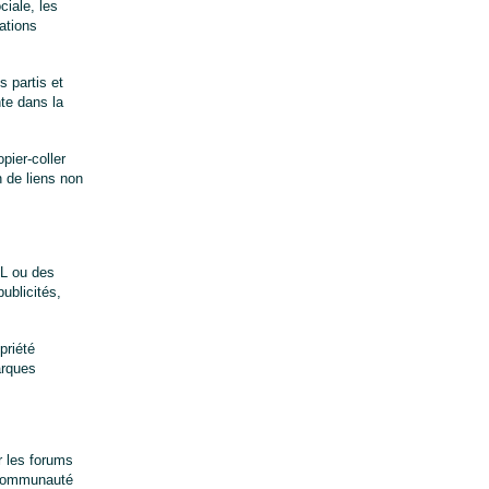
iale, les
ations
 partis et
te dans la
pier-coller
n de liens non
RL ou des
ublicités,
priété
arques
 les forums 
 communauté 