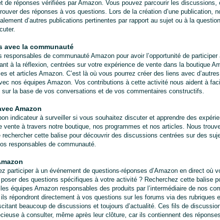
t de réponses vérifiées par Amazon. Vous pouvez parcourir les discussions, c
trouver des réponses à vos questions. Lors de la création d’une publication, n
lement d’autres publications pertinentes par rapport au sujet ou à la question
cuter.
s avec la communauté
 responsables de communauté Amazon pour avoir l’opportunité de participer à 
itant à la réflexion, centrées sur votre expérience de vente dans la boutique Am
s et articles Amazon. C’est là où vous pourrez créer des liens avec d’autres 
vec nos équipes Amazon. Vos contributions à cette activité nous aident à facili
sur la base de vos conversations et de vos commentaires constructifs.
avec Amazon
 bon indicateur à surveiller si vous souhaitez discuter et apprendre des expérie
e vente à travers notre boutique, nos programmes et nos articles. Nous trouver e
e rechercher cette balise pour découvrir des discussions centrées sur des sujet
 nos responsables de communauté.
 Amazon
z participer à un événement de questions-réponses d’Amazon en direct où vo
e poser des questions spécifiques à votre activité ? Recherchez cette balise po
les équipes Amazon responsables des produits par l’intermédiaire de nos co
ils répondront directement à vos questions sur les forums via des rubriques e
scitant beaucoup de discussions et toujours d’actualité. Ces fils de discussion
cieuse à consulter, même après leur clôture, car ils contiennent des réponses