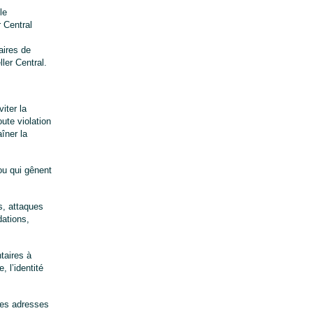
e 
Central 
ires de 
ler Central.
ter la 
te violation 
îner la 
ou qui gênent
s, attaques
dations,
taires à
, l’identité
 les adresses