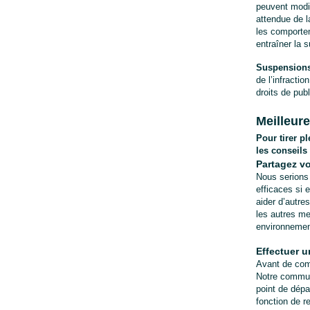
peuvent modif
attendue de l
les comportem
entraîner la 
Suspensions
de l’infracti
droits de publ
Meilleur
Pour tirer 
les conseils 
Partagez vo
Nous serions 
efficaces si 
aider d’autre
les autres me
environnement
Effectuer u
Avant de comm
Notre communa
point de dépa
fonction de r