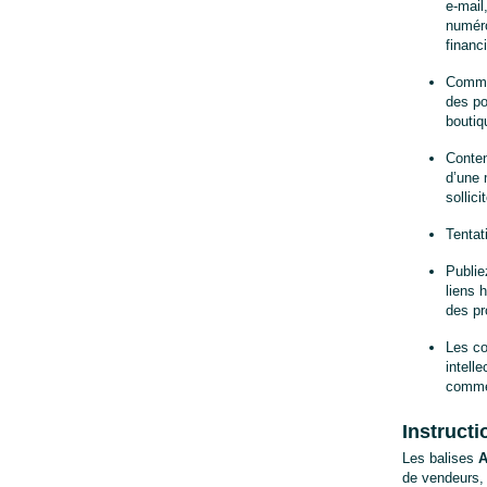
e-mail
numéro
financ
Commen
des po
bouti
Conten
d’une 
sollici
Tentat
Publie
liens 
des pr
Les co
intelle
commer
Instructi
Les balises 
A
de vendeurs, 