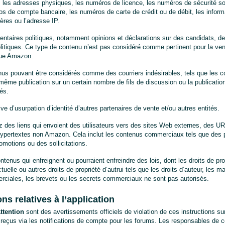
, les adresses physiques, les numéros de licence, les numéros de sécurité soc
s de compte bancaire, les numéros de carte de crédit ou de débit, les inform
ières ou l’adresse IP.
taires politiques, notamment opinions et déclarations sur des candidats, des
litiques. Ce type de contenu n’est pas considéré comme pertinent pour la ven
que Amazon.
us pouvant être considérés comme des courriers indésirables, tels que les co
même publication sur un certain nombre de fils de discussion ou la publicatio
tés.
ive d’usurpation d’identité d’autres partenaires de vente et/ou autres entités.
z des liens qui envoient des utilisateurs vers des sites Web externes, des U
hypertextes non Amazon. Cela inclut les contenus commerciaux tels que des p
omotions ou des sollicitations.
ntenus qui enfreignent ou pourraient enfreindre des lois, dont les droits de pro
ctuelle ou autres droits de propriété d’autrui tels que les droits d’auteur, les m
ciales, les brevets ou les secrets commerciaux ne sont pas autorisés.
ons relatives à l’application
ttention
 sont des avertissements officiels de violation de ces instructions sur
reçus via les notifications de compte pour les forums. Les responsables de