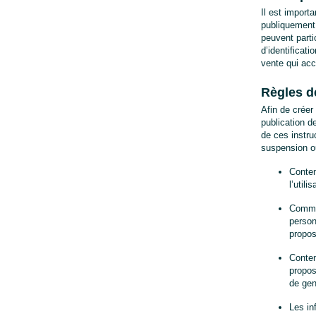
Il est import
publiquement 
peuvent parti
d’identificati
vente qui acc
Règles d
Afin de créer
publication d
de ces instru
suspension ou
Conten
l’util
Commen
person
propos
Conten
propos 
de genr
Les in