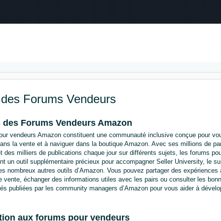
Select your preferred language
Français - BE
Nederlands - BE
English - GB
 des Forums Vendeurs
s des Forums Vendeurs Amazon
our vendeurs Amazon constituent une communauté inclusive conçue pour vous
ans la vente et à naviguer dans la boutique Amazon. Avec ses millions de par
et des milliers de publications chaque jour sur différents sujets, les forums po
t un outil supplémentaire précieux pour accompagner Seller University, le sup
es nombreux autres outils d’Amazon. Vous pouvez partager des expériences a
e vente, échanger des informations utiles avec les pairs ou consulter les bonn
ités publiées par les community managers d’Amazon pour vous aider à dévelop
ation aux forums pour vendeurs