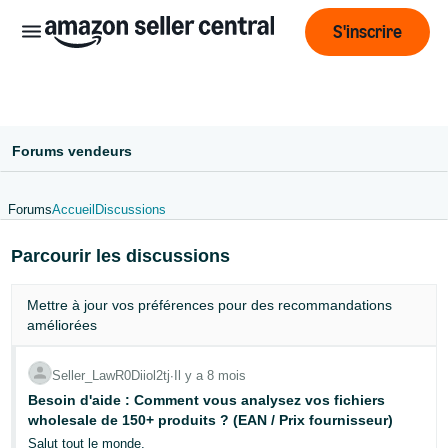
S'inscrire
Forums vendeurs
Forums
Accueil
Discussions
Français
Parcourir les discussions
- BE
ederlands
Mettre à jour vos
préférences
pour des recommandations
 BE
améliorées
English
Seller_LawR0Diiol2tj
∙
Il y a 8 mois
- GB
Besoin d'aide : Comment vous analysez vos fichiers
wholesale de 150+ produits ? (EAN / Prix fournisseur)
Salut tout le monde,