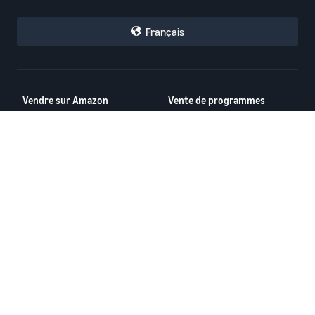
Français
Vendre sur Amazon
Vente de programmes
Comment commencer à
Amazon Brand Registry
vendre sur Amazon
Expédié par Amazon
Guide pour nouveaux
Publicité Amazon
vendeurs
Voir tous les programmes
Vente internationale avec
Amazon
Ressources
Calculatrice des recettes
Forums des vendeurs
Centre d'aide
Seller University