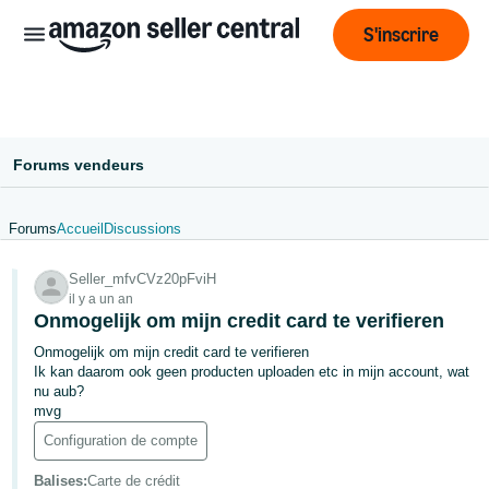
S'inscrire
Forums vendeurs
Forums
Accueil
Discussions
Français
Seller_mfvCVz20pFviH
- BE
il y a un an
Onmogelijk om mijn credit card te verifieren
ederlands
 BE
Onmogelijk om mijn credit card te verifieren
Ik kan daarom ook geen producten uploaden etc in mijn account, wat
nu aub?
English
mvg
- GB
Configuration de compte
Balises
:
Carte de crédit