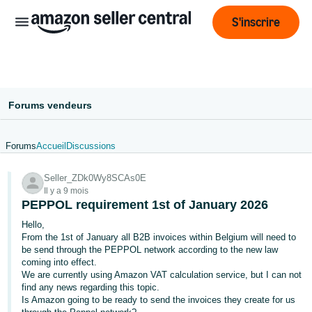
S'inscrire
Forums vendeurs
Forums
Accueil
Discussions
Français
Seller_ZDk0Wy8SCAs0E
- BE
Il y a 9 mois
PEPPOL requirement 1st of January 2026
ederlands
 BE
Hello,
From the 1st of January all B2B invoices within Belgium will need to
be send through the PEPPOL network according to the new law
English
coming into effect.
- GB
We are currently using Amazon VAT calculation service, but I can not
find any news regarding this topic.
Is Amazon going to be ready to send the invoices they create for us