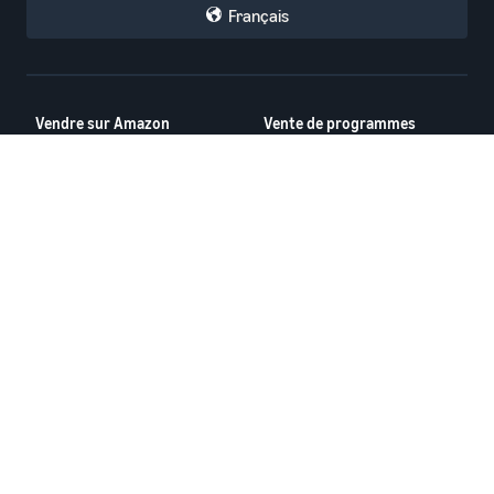
Français
Vendre sur Amazon
Vente de programmes
Comment commencer à
Amazon Brand Registry
vendre sur Amazon
Expédié par Amazon
Guide pour nouveaux
Publicité Amazon
vendeurs
Voir tous les programmes
Vente internationale avec
Amazon
Ressources
Calculatrice des recettes
Forums des vendeurs
Centre d'aide
Seller University