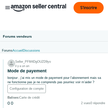
S'inscrire
Forums vendeurs
Forums
Accueil
Discussions
Français
Seller_PFM4DgOUZD9yo
- BE
il y a un an
Mode de payement
ederlands
 BE
bonjour , j’ai mis un mode de payement pour l’abonnement mais sa
ne fonctionne pas je ne comprends pas pourriez voir m’aider ?
English
Configuration de compte
- GB
Balises
:
Carte de crédit
0
0
2 vues
0 répondre