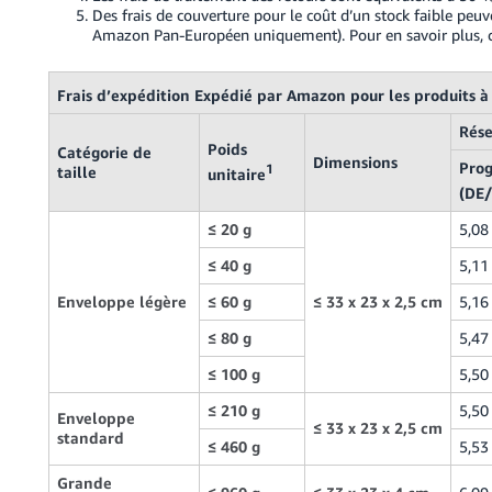
Des frais de couverture pour le coût d’un stock faible peu
Amazon Pan-Européen uniquement). Pour en savoir plus, 
Frais d’expédition Expédié par Amazon pour les produits à 
Rése
Poids
Catégorie de
Dimensions
Pro
1
taille
unitaire
(DE/
≤ 20 g
5,08
≤ 40 g
5,11
Enveloppe légère
≤ 60 g
≤ 33 x 23 x 2,5 cm
5,16
≤ 80 g
5,47
≤ 100 g
5,50
≤ 210 g
5,50
Enveloppe
≤ 33 x 23 x 2,5 cm
standard
≤ 460 g
5,53
Grande