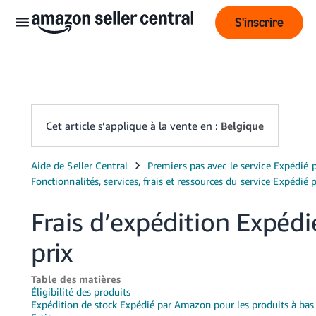
S'inscrire
Cet article s’applique à la vente en :
Belgique
Français
- BE
ederlands
Frais d’expédition Expéd
 BE
prix
English
- GB
Table des matières
Éligibilité des produits
Expédition de stock Expédié par Amazon pour les produits à ba