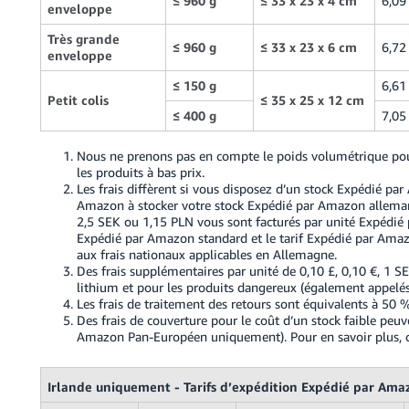
≤ 960 g
≤ 33 x 23 x 4 cm
6,09
enveloppe
Très grande
≤ 960 g
≤ 33 x 23 x 6 cm
6,72
enveloppe
≤ 150 g
6,61
Petit colis
≤ 35 x 25 x 12 cm
≤ 400 g
7,05
Nous ne prenons pas en compte le poids volumétrique pour
les produits à bas prix.
Les frais diffèrent si vous disposez d’un stock Expédié 
Amazon à stocker votre stock Expédié par Amazon allemand
2,5 SEK ou 1,15 PLN vous sont facturés par unité Expédié 
Expédié par Amazon standard et le tarif Expédié par Amazo
aux frais nationaux applicables en Allemagne.
Des frais supplémentaires par unité de 0,10 £, 0,10 €, 1 S
lithium et pour les produits dangereux (également appelés 
Les frais de traitement des retours sont équivalents à 50
Des frais de couverture pour le coût d’un stock faible peu
Amazon Pan-Européen uniquement). Pour en savoir plus, 
Irlande uniquement - Tarifs d’expédition Expédié par Amaz