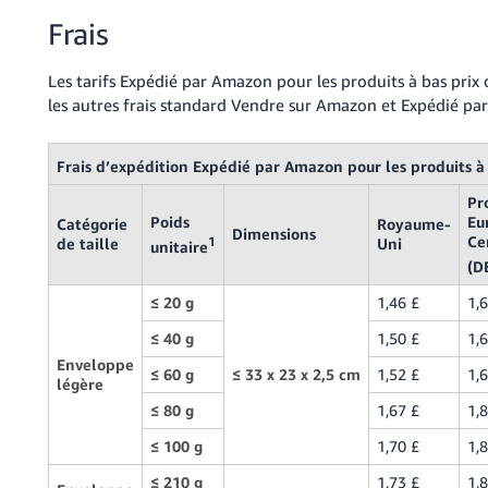
Frais
Les tarifs Expédié par Amazon pour les produits à bas prix 
les autres frais standard Vendre sur Amazon et Expédié pa
Frais d’expédition Expédié par Amazon pour les produits à
Pr
Poids
Eu
Catégorie
Royaume-
Dimensions
Ce
de taille
1
Uni
unitaire
(D
≤ 20 g
1,46 £
1,
≤ 40 g
1,50 £
1,
Enveloppe
≤ 60 g
≤ 33 x 23 x 2,5 cm
1,52 £
1,
légère
≤ 80 g
1,67 £
1,
≤ 100 g
1,70 £
1,
≤ 210 g
1,73 £
1,