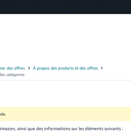
Select your preferred language
Français - BE
Nederlands - BE
English - GB
mée.
mazon, ainsi que des informations sur les éléments suivants :