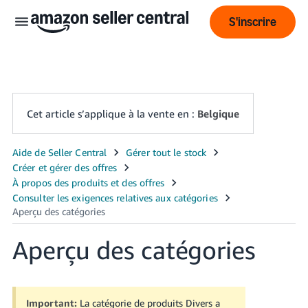
S'inscrire
Cet article s’applique à la vente en :
Belgique
Français
- BE
ederlands
 BE
Aperçu des catégories
English
- GB
Important:
La catégorie de produits Divers a