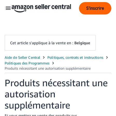
S'inscrire
Cet article s’applique à la vente en :
Belgique
Français
- BE
ederlands
Produits nécessitant une
 BE
autorisation
English
- GB
supplémentaire
Si vous mettez en vente des produits sur