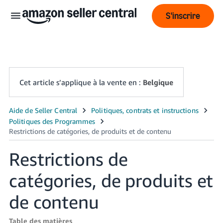
S'inscrire
Cet article s’applique à la vente en :
Belgique
Français
- BE
ederlands
Restrictions de
 BE
catégories, de produits et
English
- GB
de contenu
Table des matières