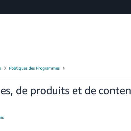
Select your preferred language
Français - BE
Nederlands - BE
English - GB
ies, de produits et de conte
ons