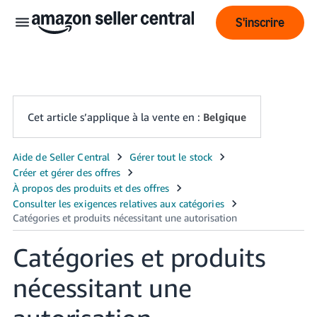
S'inscrire
Cet article s’applique à la vente en :
Belgique
Français
- BE
ederlands
 BE
Catégories et produits
English
- GB
nécessitant une