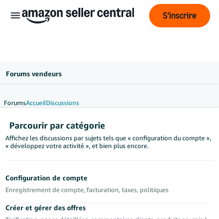
S'inscrire
Forums vendeurs
Forums
Accueil
Discussions
Français
Parcourir par catégorie
- BE
Affichez les discussions par sujets tels que « configuration du compte »,
« développez votre activité », et bien plus encore.
ederlands
 BE
Configuration de compte
English
Enregistrement de compte, facturation, taxes, politiques
- GB
Créer et gérer des offres