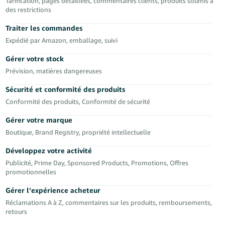
Tarification, pages détaillées, commentaires clients, produits soumis à
des restrictions
Traiter les commandes
Expédié par Amazon, emballage, suivi
Gérer votre stock
Français
Prévision, matières dangereuses
Sécurité et conformité des produits
Login
Conformité des produits, Conformité de sécurité
Gérer votre marque
S'inscrire
Boutique, Brand Registry, propriété intellectuelle
Développez votre activité
Publicité, Prime Day, Sponsored Products, Promotions, Offres
promotionnelles
Gérer l’expérience acheteur
Réclamations A à Z, commentaires sur les produits, remboursements,
retours